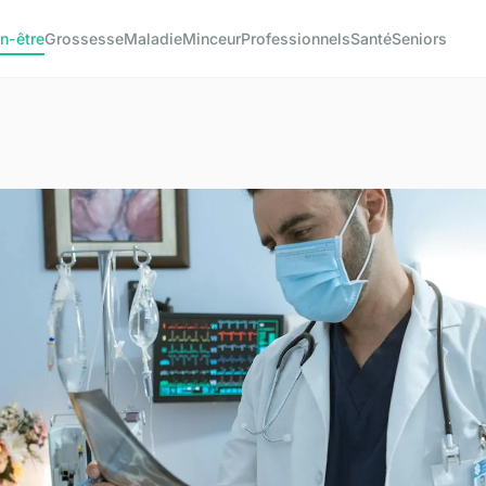
n-être
Grossesse
Maladie
Minceur
Professionnels
Santé
Seniors