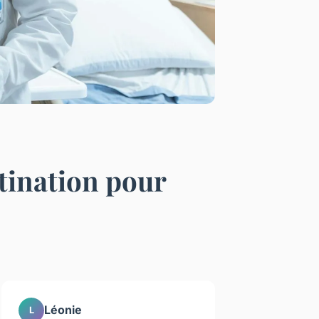
stination pour
Léonie
L