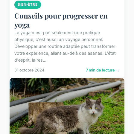
BIEN-ÊTRE
Conseils pour progresser en
yoga
Le yoga n'est pas seulement une pratique
physique, c'est aussi un voyage personnel.
Développer une routine adaptée peut transformer
votre expérience, allant au-delà des asanas. L'état
d'esprit, la res...
31 octobre 2024
7 min de lecture →