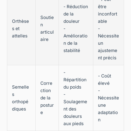
- Réduction
être
de la
inconfort
Soutie
Orthèse
douleur
able
n
s et
-
-
articul
attelles
Amélioratio
Nécessite
aire
n de la
un
stabilité
ajusteme
nt précis
-
- Coût
Répartition
Corre
élevé
Semelle
du poids
ction
-
s
-
de la
Nécessite
orthopé
Soulageme
postur
une
diques
nt des
e
adaptatio
douleurs
n
aux pieds