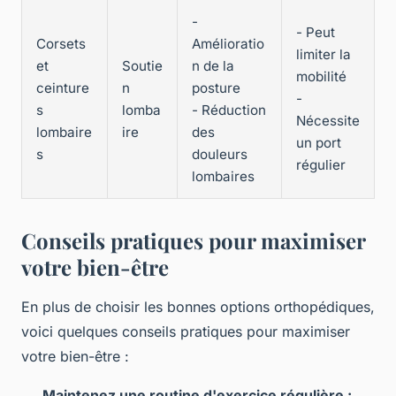
-
- Peut
Corsets
Amélioratio
limiter la
et
Soutie
n de la
mobilité
ceinture
n
posture
-
s
lomba
- Réduction
Nécessite
lombaire
ire
des
un port
s
douleurs
régulier
lombaires
Conseils pratiques pour maximiser
votre bien-être
En plus de choisir les bonnes options orthopédiques,
voici quelques conseils pratiques pour maximiser
votre bien-être :
Maintenez une routine d'exercice régulière :