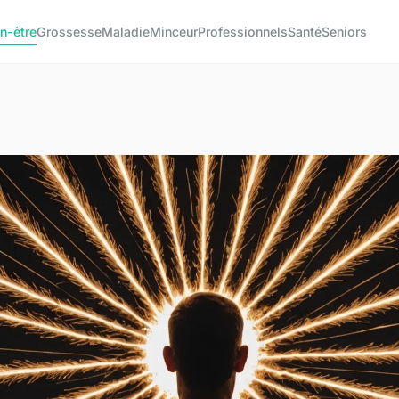
n-être
Grossesse
Maladie
Minceur
Professionnels
Santé
Seniors