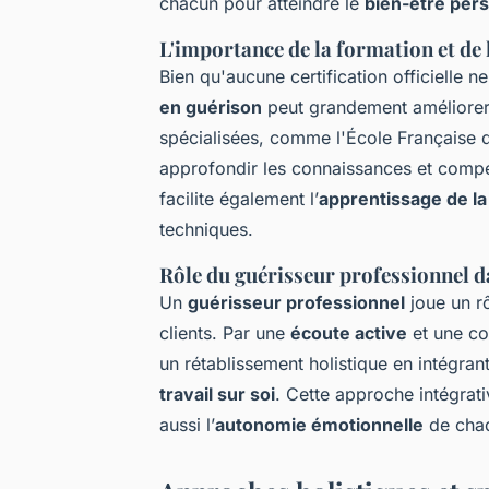
chacun pour atteindre le
bien-être per
L'importance de la formation et de l
Bien qu'aucune certification officielle 
en guérison
peut grandement améliorer la
spécialisées, comme l'École Française 
approfondir les connaissances et compé
facilite également l’
apprentissage de la
techniques.
Rôle du guérisseur professionnel d
Un
guérisseur professionnel
joue un r
clients. Par une
écoute active
et une co
un rétablissement holistique en intégran
travail sur soi
. Cette approche intégrat
aussi l’
autonomie émotionnelle
de chaq