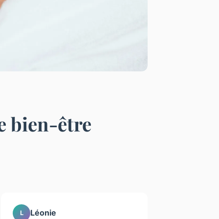
e bien-être
Léonie
L