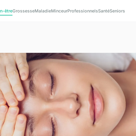
n-être
Grossesse
Maladie
Minceur
Professionnels
Santé
Seniors