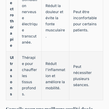
e
on
Réduit la
ct
nerveus
douleur et
Peut être
ro
e
évite la
inconfortable
th
électriqu
fonte
pour certains
ér
e
musculaire
patients.
a
transcut
.
pi
anée.
e
Ul
Thérapi
tr
e pour
Réduit
Peut
a
chauffer
l'inflammat
nécessiter
s
les
ion et
plusieurs
o
tissus
améliore la
séances.
n
profond
mobilité.
s
s.
Conseils pour une meilleure qualité de vie