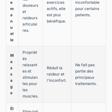
e
exercices
inconfortable
douleurs
m
actifs, elle
pour certains
et
a
est plus
patients.
raideurs
n
bénéfique.
articulai
u
res.
el
le
Propriét
M
és
a
relaxant
Ne fait pas
s
Réduit la
es et
partie des
s
raideur et
stimulan
principaux
a
l'inconfort.
tes pour
traitements.
g
les
e
muscles.
Él
Stimulati