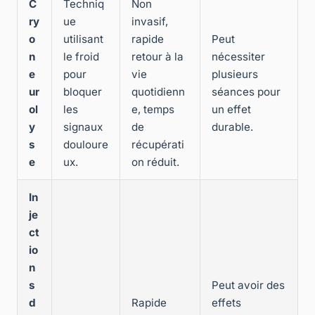
C
Techniq
Non
ry
ue
invasif,
o
utilisant
rapide
Peut
n
le froid
retour à la
nécessiter
e
pour
vie
plusieurs
ur
bloquer
quotidienn
séances pour
ol
les
e, temps
un effet
y
signaux
de
durable.
s
douloure
récupérati
e
ux.
on réduit.
In
je
ct
io
n
s
Peut avoir des
d
Rapide
effets