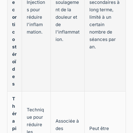
e
Injection
soulageme
secondaires à
c
s pour
nt de la
long terme,
or
réduire
douleur et
limité à un
ti
l'inflam
de
certain
c
mation.
l'inflammat
nombre de
o
ion.
séances par
st
an.
ér
oï
d
e
s
T
h
Techniq
ér
ue pour
a
Associée à
réduire
pi
des
Peut être
les