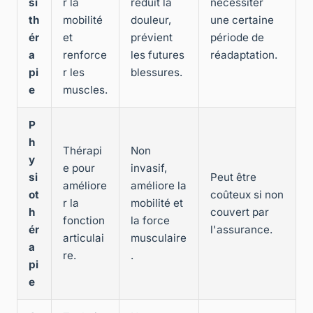
si
r la
réduit la
nécessiter
th
mobilité
douleur,
une certaine
ér
et
prévient
période de
a
renforce
les futures
réadaptation.
pi
r les
blessures.
e
muscles.
P
h
Thérapi
Non
y
e pour
invasif,
si
Peut être
améliore
améliore la
ot
coûteux si non
r la
mobilité et
h
couvert par
fonction
la force
ér
l'assurance.
articulai
musculaire
a
re.
.
pi
e